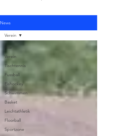
News
Verein
Alle
Verein
Tischtennis
Fussball
Eishockey
Schwimmen
Basket
Leichtathletik
Floorball
Sportzone