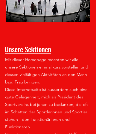
Unsere Sektionen
Mit dieser Homepage möchten wir alle
unsere Sektionen einmal kurz vorstellen und
dessen vielfältigen Aktivitäten an den Mann
bzw. Frau bringen.
Diese Internetseite ist ausserdem auch eine
gute Gelegenheit, mich als Präsident des
Sportvereins bei jenen zu bedanken, die oft
im Schatten der Sportlerinnen und Sportler
stehen - den Funktionärinnen und
Funktionären.