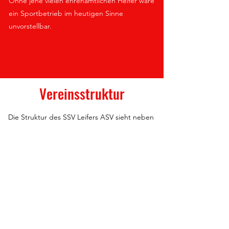
Ohne jene vielen ehrenamtlichen Helfer wäre
ein Sportbetrieb im heutigen Sinne
unvorstellbar.
Vereinsstruktur
Die Struktur des SSV Leifers ASV sieht neben
einer Mitgliederversammlung mit gewählten
Vertretern aus allen Sektionen und dem
hauptvereinlichen Vorstand mit Präsidenten,
einen Aufsichtsrat und ein Schiedsgericht vor.
Im folgenden Organigramm sind alle
Stelleninhaber aufgelistet. Weiters findet Ihr
hier auch noch unser aktuelles Statut.