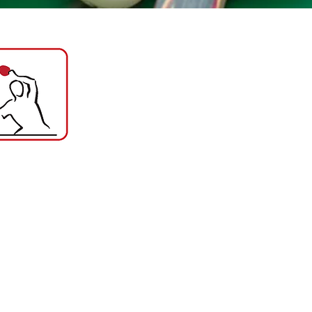
Sektion Tischtennis
Die Sektion Tischtennis zählt auch zu
des SSV Leifers und ist leider für eini
gelegen. Doch schon seit vier Jahren
der Ball geschmettert. Anfangs nur Fr
den letzten Jahren verstärkt in die Ju
die Mitgliederanzahl stetig gewachsen.
Jährlich werden im Herbst Schnuppe
diese Sportart, die in den letzten J
geraten ist, wieder bei den Leifere
machen.