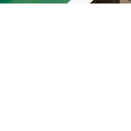
 den ältesten Sektionen
ge Jahre im Winterschlaf
 wird in Leifers wieder
eizeitspieler, wurde in
gend investiert und ist
rkurse organisiert um
ahren in Vergessenheit
r Bürgern bekannter zu