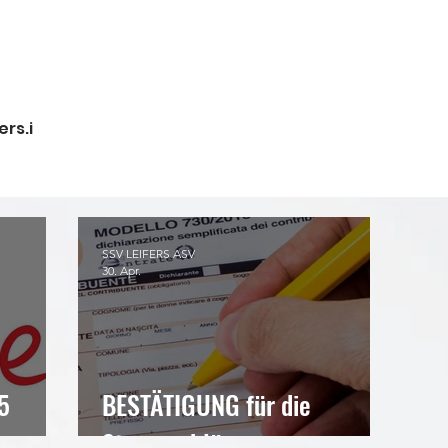
Gespielt und trainiert wird in versc
Leifers und außerdem nimmt die Se
verschiedenen Turnieren teil.
rs.i
Verantwortlicher Sektionsleiter:
SSV LEIFERS ASV
30. Apr.
5
BESTÄTIGUNG für die
Steuererklärung