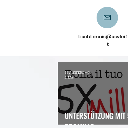
tischtennis@ssvleife
t
SSV LEIFERS ASV
2. Mai
UNTERSTÜTZUNG MIT 
PROMILLE