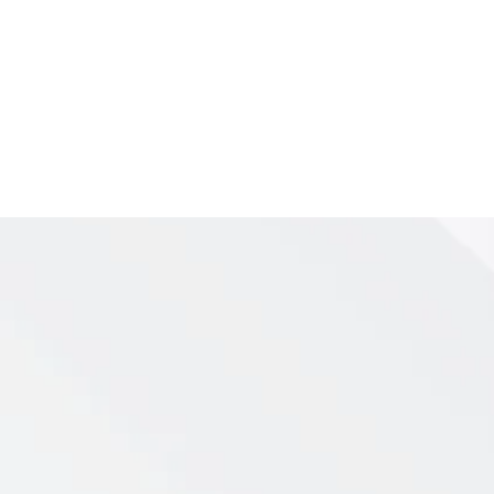
hiedenen Turnhallen in
ktion Tischtennis an