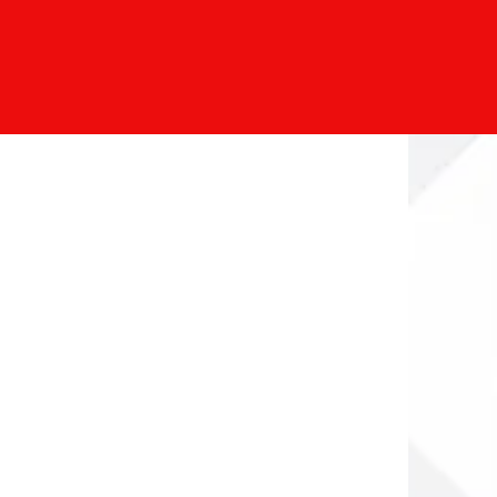
t
ext