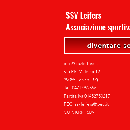
SSV Leifers
Associazione sportiva
diventare s
info@ssvleifers.it
Via Rio Vallarsa 12
39055 Laives (BZ)
Tel. 0471 952556
Partita Iva 01452750217
PEC:
ssvleifers@pec.it
CUP: KRRH6B9