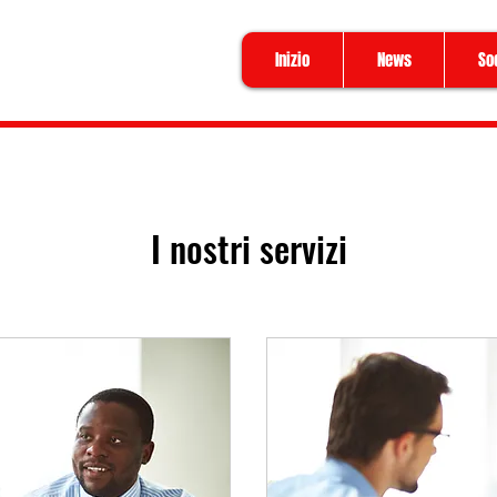
Inizio
News
So
I nostri servizi