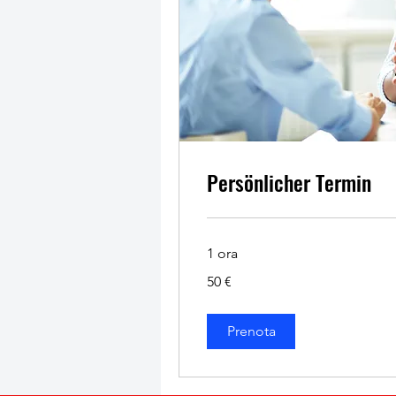
Persönlicher Termin
1 ora
50
50 €
euro
Prenota