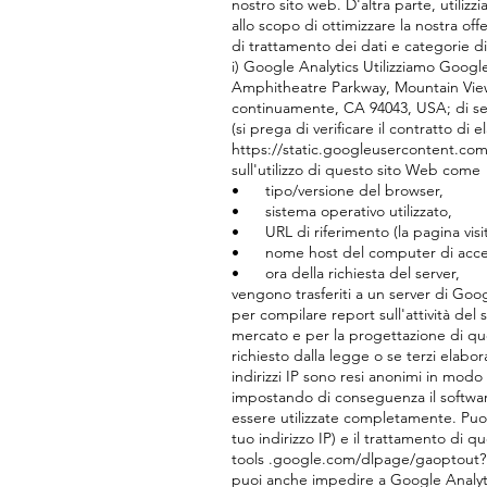
nostro sito web. D'altra parte, utilizz
allo scopo di ottimizzare la nostra offe
di trattamento dei dati e categorie di 
i) Google Analytics Utilizziamo Google
Amphitheatre Parkway, Mountain View) 
continuamente, CA 94043, USA; di seg
(si prega di verificare il contratto di 
https://static.googleusercontent.com
sull'utilizzo di questo sito Web come
•
tipo/versione del browser,
•
sistema operativo utilizzato,
•
URL di riferimento (la pagina vis
•
nome host del computer di access
•
ora della richiesta del server,
vengono trasferiti a un server di Googl
per compilare report sull'attività del si
mercato e per la progettazione di que
richiesto dalla legge o se terzi elabor
indirizzi IP sono resi anonimi in mod
impostando di conseguenza il software
essere utilizzate completamente. Puoi 
tuo indirizzo IP) e il trattamento di
tools .google.com/dlpage/gaoptout?hl=
puoi anche impedire a Google Analytic