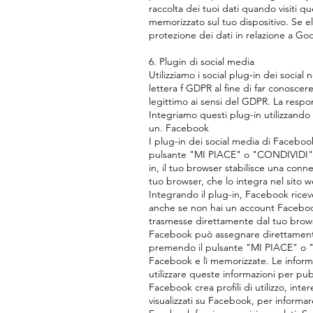
raccolta dei tuoi dati quando visiti q
memorizzato sul tuo dispositivo. Se el
protezione dei dati in relazione a Go
6. Plugin di social media
Utilizziamo i social plug-in dei socia
lettera f GDPR al fine di far conoscer
legittimo ai sensi del GDPR. La respon
Integriamo questi plug-in utilizzando 
un. Facebook
I plug-in dei social media di Facebook
pulsante "MI PIACE" o "CONDIVIDI". 
in, il tuo browser stabilisce una con
tuo browser, che lo integra nel sito 
Integrando il plug-in, Facebook ricev
anche se non hai un account Faceboo
trasmesse direttamente dal tuo browse
Facebook può assegnare direttamente 
premendo il pulsante "MI PIACE" o "
Facebook e lì memorizzate. Le inform
utilizzare queste informazioni per pu
Facebook crea profili di utilizzo, inte
visualizzati su Facebook, per informare 