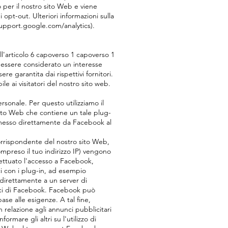
o per il nostro sito Web e viene
opt-out. Ulteriori informazioni sulla
support.google.com/analytics).
ll'articolo 6 capoverso 1 capoverso 1
e essere considerato un interesse
e garantita dai rispettivi fornitori.
e ai visitatori del nostro sito web.
rsonale. Per questo utilizziamo il
ito Web che contiene un tale plug-
asmesso direttamente da Facebook al
corrispondente del nostro sito Web,
preso il tuo indirizzo IP) vengono
fettuato l'accesso a Facebook,
i con i plug-in, ad esempio
irettamente a un server di
ici di Facebook. Facebook può
se alle esigenze. A tal fine,
n relazione agli annunci pubblicitari
ormare gli altri su l'utilizzo di