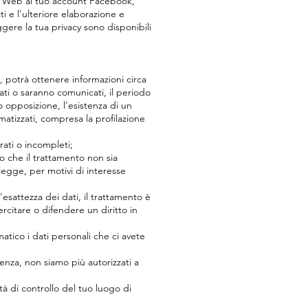
ito Web al tuo account Facebook,
i e l'ulteriore elaborazione e
ggere la tua privacy sono disponibili
e, potrà ottenere informazioni circa
stati o saranno comunicati, il periodo
 o opposizione, l'esistenza di un
tomatizzati, compresa la profilazione
rati o incompleti;
no che il trattamento non sia
 legge, per motivi di interesse
'esattezza dei dati, il trattamento è
ercitare o difendere un diritto in
atico i dati personali che ci avete
enza, non siamo più autorizzati a
tà di controllo del tuo luogo di