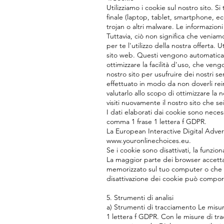
Utilizziamo i cookie sul nostro sito. 
finale (laptop, tablet, smartphone, ec
trojan o altri malware. Le informazion
Tuttavia, ciò non significa che venia
per te l'utilizzo della nostra offerta.
sito web. Questi vengono automaticame
ottimizzare la facilità d'uso, che ven
nostro sito per usufruire dei nostri s
effettuato in modo da non doverli reins
valutarlo allo scopo di ottimizzare l
visiti nuovamente il nostro sito che 
I dati elaborati dai cookie sono necessa
comma 1 frase 1 lettera f GDPR.
La European Interactive Digital Adverti
www.youronlinechoices.eu.
Se i cookie sono disattivati, la funzio
La maggior parte dei browser accetta
memorizzato sul tuo computer o che 
disattivazione dei cookie può comportar
5. Strumenti di analisi
a) Strumenti di tracciamento Le misure
1 lettera f GDPR. Con le misure di tr