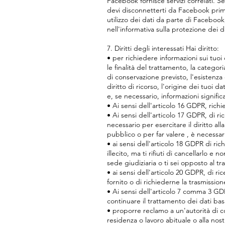
Facebook fornisce servizi correlati. S
devi disconnetterti da Facebook prima 
utilizzo dei dati da parte di Facebook
nell'informativa sulla protezione dei
7. Diritti degli interessati Hai diritto:
• per richiedere informazioni sui tuoi 
le finalità del trattamento, la categori
di conservazione previsto, l'esistenza d
diritto di ricorso, l'origine dei tuoi d
e, se necessario, informazioni significa
• Ai sensi dell'articolo 16 GDPR, rich
• Ai sensi dell'articolo 17 GDPR, di r
necessario per esercitare il diritto a
pubblico o per far valere , è necessari
• ai sensi dell'articolo 18 GDPR di ric
illecito, ma ti rifiuti di cancellarlo 
sede giudiziaria o ti sei opposto al tr
• ai sensi dell'articolo 20 GDPR, di r
fornito o di richiederne la trasmission
• Ai sensi dell'articolo 7 comma 3 GD
continuare il trattamento dei dati ba
• proporre reclamo a un'autorità di con
residenza o lavoro abituale o alla nos