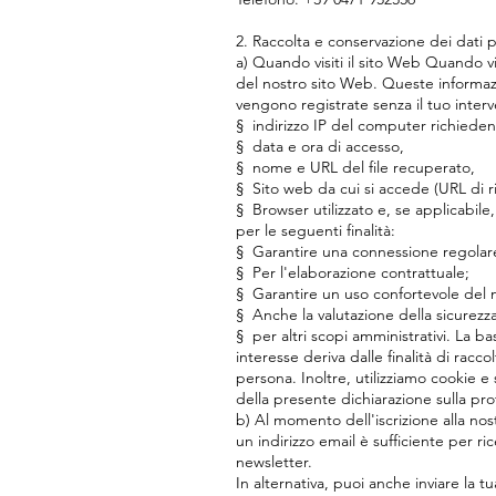
2. Raccolta e conservazione dei dati per
a) Quando visiti il sito Web Quando vis
del nostro sito Web. Queste informaz
vengono registrate senza il tuo interv
§
indirizzo IP del computer richieden
§
data e ora di accesso,
§
nome e URL del file recuperato,
§
Sito web da cui si accede (URL di r
§
Browser utilizzato e, se applicabile
per le seguenti finalità:
§
Garantire una connessione regolar
§
Per l'elaborazione contrattuale;
§
Garantire un uso confortevole del 
§
Anche la valutazione della sicurezza
§
per altri scopi amministrativi. La ba
interesse deriva dalle finalità di racco
persona. Inoltre, utilizziamo cookie e s
della presente dichiarazione sulla pro
b) Al momento dell'iscrizione alla nos
un indirizzo email è sufficiente per ri
newsletter.
In alternativa, puoi anche inviare la t