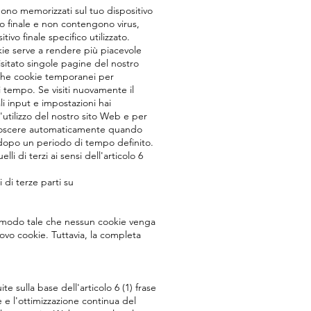
ngono memorizzati sul tuo dispositivo
ivo finale e non contengono virus,
vo finale specifico utilizzato.
kie serve a rendere più piacevole
visitato singole pagine del nostro
anche cookie temporanei per
i tempo. Se visiti nuovamente il
li input e impostazioni hai
l'utilizzo del nostro sito Web e per
iconoscere automaticamente quando
 dopo un periodo di tempo definito.
li di terzi ai sensi dell'articolo 6
 di terze parti su
n modo tale che nessun cookie venga
o cookie. Tuttavia, la completa
 sulla base dell'articolo 6 (1) frase
 e l'ottimizzazione continua del