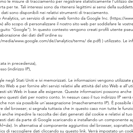
iamo le misure di tracciamento per registrare statisticamente l'utilizzo d
rta per te. Tali interessi sono da ritenersi legittimi ai sensi della suddetta
dati sono disponibili nei relativi strumenti di tracciamento.
 Analytics, un servizio di analisi web fornito da Google Inc. (https://w
allo scopo di personalizzare il nostro sito web per soddisfare le vostre
uito "Google"). In questo contesto vengono creati profili utente pseud
elaborazione dei dati dell'ordine su
/media/www.google.com/de//analytics/terms/ de.pdf) ) utilizzato. Le in
itata in precedenza),
o (indirizzo IP),
e negli Stati Uniti e ivi memorizzati. Le informazioni vengono utilizzate p
to Web e per fornire altri servizi relativi alle attività del sito Web e all'uti
sti siti Web in base alle esigenze. Queste informazioni possono anche es
ano questi dati per nostro conto. In nessun caso il tuo indirizzo IP verrà 
o che non sia possibile un'assegnazione (mascheramento IP). È possibile i
 del browser; si segnala tuttavia che in questo caso non tutte le funz
anche impedire la raccolta dei dati generati dal cookie e relativi al tuo 
 questi dati da parte di Google scaricando e installando un componente a
de). In alternativa al componente aggiuntivo del browser, soprattutto 
s di raccogliere dati cliccando su questo link. Verrà impostato un cook