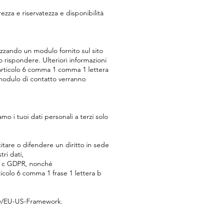
ezza e riservatezza e disponibilità
izzando un modulo fornito sul sito
 rispondere. Ulteriori informazioni
l'articolo 6 comma 1 comma 1 lettera
l modulo di contatto verranno
mo i tuoi dati personali a terzi solo
itare o difendere un diritto in sede
ri dati,
ra c GDPR, nonché
ticolo 6 comma 1 frase 1 lettera b
.gov/EU-US-Framework.