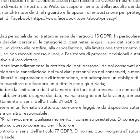
e non desideri che Facebook associ i dati raccolti attraverso il nostro s
di visitare il nostro sito Web. Lo scopo e l'ambito della raccolta dei dat
, nonché i tuoi diritti al riguardo e le opzioni di impostazione per prote
 dati di Facebook (https://www.facebook .com/about/privacy/).
dati personali da noi trattati ai sensi dell'articolo 15 GDPR. In particolar
a dei dati personali, le categorie di destinatari ai quali i suoi dati sono 
i un diritto alla rettifica, alla cancellazione, alla limitazione trattamento
ati, se non raccolti presso di noi, e l'esistenza di processi decisionali au
tive sui loro dettagli;
iedere immediatamente la rettifica dei dati personali da noi conservati er
ichiedere la cancellazione dei tuoi dati personali da noi conservati, a me
lla libertà di espressione e di informazione, per adempiere un obbligo di
o esercitare o difendere un diritto in sede giudiziaria;
hiedere la limitazione del trattamento dei tuoi dati personali se contesti l
e non abbiamo più bisogno dei dati, ma hai bisogno per farle valere, per es
attamento ai sensi dell'articolo 21 GDPR;
icevere in un formato strutturato, comune e leggibile da dispositivo autom
e a un altro responsabile;
PR, di revocare in qualsiasi momento il consenso prestatoci. Di consegu
sato su questo consenso per il futuro e
trollo ai sensi dell'articolo 77 GDPR. Di norma, puoi rivolgerti all'autori
tra sede.