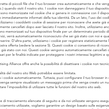
Si tratta di piccoli file che il tuo browser crea automaticamente e che ve
c.) quando visiti il nostro sito. I cookie non danneggiano il tuo disposit
i sono memorizzate nel cookie che si genera in connessione con il dispositi
mo immediatamente informati della tua identità. Da un lato, l'uso dei coo
 Utilizziamo i cosiddetti cookie di sessione per riconoscere che avete già 
nte cancellati dopo aver lasciato il nostro sito. Inoltre, utilizziamo 
gono memorizzati sul tuo dispositivo finale per un determinato periodo d
ervizi, verrà automaticamente riconosciuto che sei già stato con noi e qua
erire. D'altra parte, utilizziamo i cookie per registrare statisticamente 
a nostra offerta (vedere la sezione 5). Questi cookie ci consentono di r
sei già stato con noi. Questi cookie vengono automaticamente cancellati
ri per le finalità indicate per proteggere i nostri interessi legittimi e quel
sing Alliance offre anche la possibilità di disattivare i cookie non tecnici
nalità del nostro sito Web potrebbe essere limitata.
 i cookie automaticamente. Tuttavia, puoi configurare il tuo browser i
venga sempre visualizzato un messaggio prima che venga creato un nuov
e l'impossibilità di utilizzare tutte le funzioni del nostro sito web.
 di tracciamento elencate di seguito e da noi utilizzate vengono eseguite
acciamento utilizzate, vogliamo garantire un design basato sulle esigenze