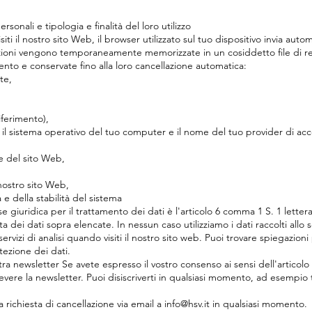
sonali e tipologia e finalità del loro utilizzo
iti il nostro sito Web, il browser utilizzato sul tuo dispositivo invia aut
ioni vengono temporaneamente memorizzate in un cosiddetto file di reg
ento e conservate fino alla loro cancellazione automatica:
te,
iferimento),
, il sistema operativo del tuo computer e il nome del tuo provider di acces
e del sito Web,
nostro sito Web,
 e della stabilità del sistema
se giuridica per il trattamento dei dati è l'articolo 6 comma 1 S. 1 letter
lta dei dati sopra elencate. In nessun caso utilizziamo i dati raccolti allo 
ervizi di analisi quando visiti il nostro sito web. Puoi trovare spiegazioni
tezione dei dati.
tra newsletter Se avete espresso il vostro consenso ai sensi dell'artico
cevere la newsletter. Puoi disiscriverti in qualsiasi momento, ad esempio t
ua richiesta di cancellazione via email a info@hsv.it in qualsiasi momento.