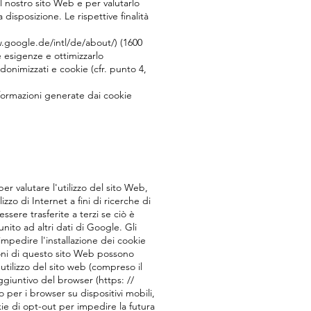
el nostro sito Web e per valutarlo
 disposizione. Le rispettive finalità
ww.google.de/intl/de/about/) (1600
 esigenze e ottimizzarlo
onimizzati e cookie (cfr. punto 4,
formazioni generate dai cookie
er valutare l'utilizzo del sito Web,
lizzo di Internet a fini di ricerche di
sere trasferite a terzi se ciò è
unito ad altri dati di Google. Gli
mpedire l'installazione dei cookie
ioni di questo sito Web possono
utilizzo del sito web (compreso il
ggiuntivo del browser (https: //
per i browser su dispositivi mobili,
ie di opt-out per impedire la futura