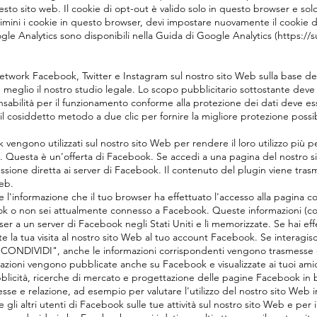
uesto sito web. Il cookie di opt-out è valido solo in questo browser e sol
imini i cookie in questo browser, devi impostare nuovamente il cookie di 
ogle Analytics sono disponibili nella Guida di Google Analytics (https://
l network Facebook, Twitter e Instagram sul nostro sito Web sulla base de
e meglio il nostro studio legale. Lo scopo pubblicitario sottostante dev
sabilità per il funzionamento conforme alla protezione dei dati deve esser
il cosiddetto metodo a due clic per fornire la migliore protezione possibil
 vengono utilizzati sul nostro sito Web per rendere il loro utilizzo più pe
Questa è un'offerta di Facebook. Se accedi a una pagina del nostro s
nessione diretta ai server di Facebook. Il contenuto del plugin viene tr
web.
e l'informazione che il tuo browser ha effettuato l'accesso alla pagina 
k o non sei attualmente connesso a Facebook. Queste informazioni (com
r a un server di Facebook negli Stati Uniti e lì memorizzate. Se hai ef
la tua visita al nostro sito Web al tuo account Facebook. Se interagisc
CONDIVIDI", anche le informazioni corrispondenti vengono trasmesse d
azioni vengono pubblicate anche su Facebook e visualizzate ai tuoi am
bblicità, ricerche di mercato e progettazione delle pagine Facebook in ba
resse e relazione, ad esempio per valutare l'utilizzo del nostro sito Web i
gli altri utenti di Facebook sulle tue attività sul nostro sito Web e per inf