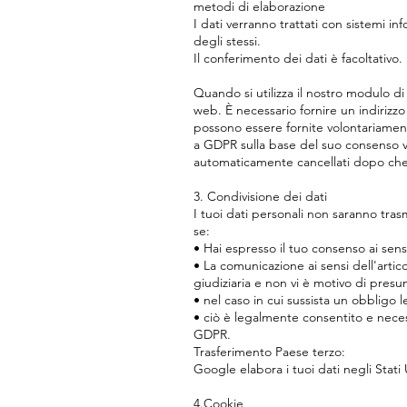
metodi di elaborazione
I dati verranno trattati con sistemi i
degli stessi.
Il conferimento dei dati è facoltativo.
Quando si utilizza il nostro modulo di
web. È necessario fornire un indirizzo
possono essere fornite volontariamente
a GDPR sulla base del suo consenso vol
automaticamente cancellati dopo che l
3. Condivisione dei dati
I tuoi dati personali non saranno trasm
se:
• Hai espresso il tuo consenso ai sens
• La comunicazione ai sensi dell'arti
giudiziaria e non vi è motivo di presu
• nel caso in cui sussista un obbligo
• ciò è legalmente consentito e necess
GDPR.
Trasferimento Paese terzo:
Google elabora i tuoi dati negli Stat
4.Cookie