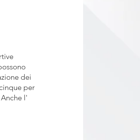
tive 
 possono 
azione dei 
 cinque per 
 Anche l' 