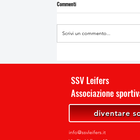
Commenti
Scrivi un commento...
SSV Leifers
Associazione sportiva
diventare s
info@ssvleifers.it