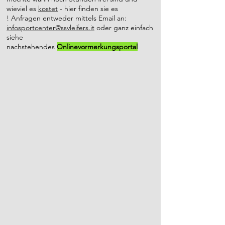
wieviel es
kostet
- hier finden sie es
Wir sind stets bemüht den Sportlern 
!
Anfragen entweder mittels Email an:
und Sportlerinnen, sowie allen Leiferer 
infosportcenter@ssvleifers.it
oder ganz einfach
Bürgern/innen ein freundliches und 
siehe
nachstehendes
sauberes Ambiente zu fairen Preisen zu 
Onlinevormerkungsportal
bieten.